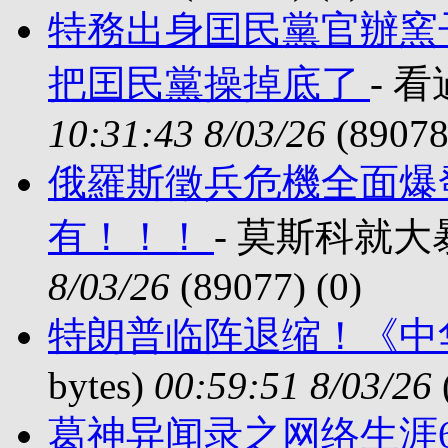
特務出身囯民黨官辦窯
把囯民黨操掉底了
- 看
10:31:43 8/03/26
(89078
俄羅斯徵兵危機全面爆
有！！！
- 莫斯科就大暴動 
8/03/26
(89077) (
0)
特朗普临阵退缩！《中
bytes)
00:59:51 8/03/26
葛神异闻录之网络生涯