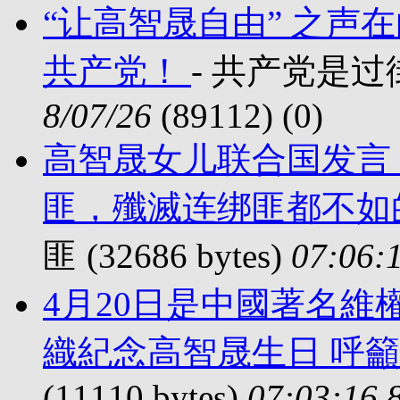
“让高智晟自由” 之声
共产党！
- 共产党是过街老
8/07/26
(89112) (
0)
高智晟女儿联合国发言
匪，殲滅连绑匪都不如
匪 (32686 bytes)
07:06:1
4月20日是中國著名
織紀念高智晟生日 呼
(11110 bytes)
07:03:16 