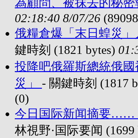
為顧問、被抹去的秘密
02:18:40 8/07/26
(89098
俄糧倉爆「末日蝗災」
鍵時刻 (1821 bytes)
01:
投降吧俄羅斯總統俄國
災」
- 關鍵時刻 (1817 b
(
0)
今日国际新闻摘要……
林視野·国际要闻 (1699 b