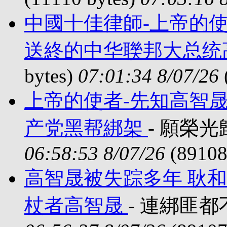
中國十佳律師-上帝的使
送終的中华聫邦大总统
bytes)
07:01:34 8/07/26
上帝的使者-先知高智晟
产党黑帮綁架
- 願榮光歸
06:58:53 8/07/26
(89108
高智晟被失踪多年 耿
杖者高智晟
- 連綁匪都不如