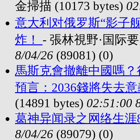
金掃描 (10173 bytes)
02
意大利对俄罗斯“影子舰
炸！
- 張林視野·国际要闻 (
8/04/26
(89081) (
0)
馬斯克會撤離中國嗎？
預言：2036錢將失去
(14891 bytes)
02:51:00 
葛神异闻录之网络生涯
8/04/26
(89079) (
0)