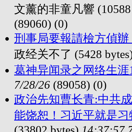
文薰的非童凡響 (10588 b
(89060) (
0)
刑事局要報請檢方偵辦
政经关不了 (5428 bytes
葛神异闻录之网络生涯
7/28/26
(89058) (
0)
政治先知曹长青:中共成
能饶恕！习近平就是习
(33802 bytes)
14:37:57 