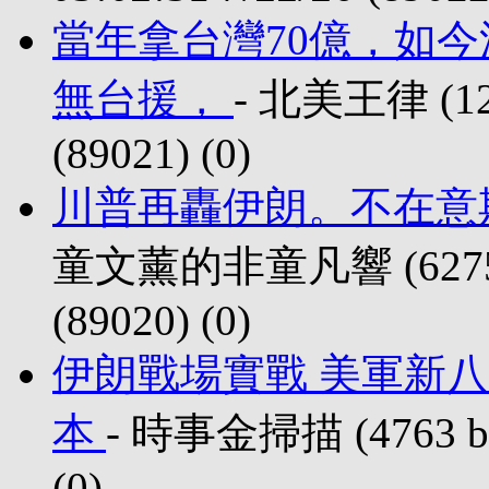
當年拿台灣70億，如
無台援，
- 北美王律 (120
(89021) (
0)
川普再轟伊朗。不在意
童文薰的非童凡響 (6275 
(89020) (
0)
伊朗戰場實戰 美軍新
本
- 時事金掃描 (4763 by
(
0)