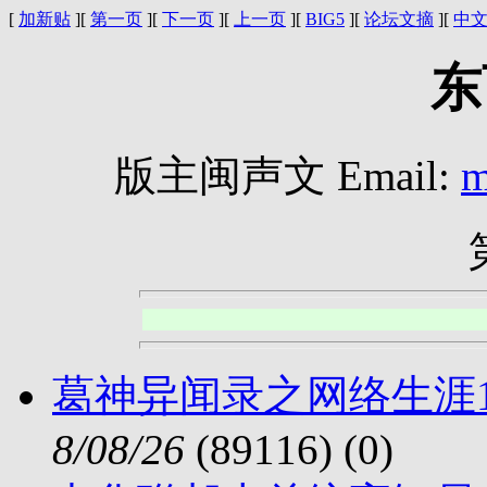
[
加新贴
][
第一页
][
下一页
][
上一页
][
BIG5
][
论坛文摘
][
中
东
版主闽声文 Email:
m
葛神异闻录之网络生涯
8/08/26
(89116) (
0)