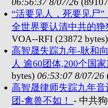
06:56:37 8/07/26
(89107
“活要见人，死要见尸”
全世界要认清中共的狰
VOA--RFI (23872 bytes
高智晟失踪九年-耿和
人 逾60团体,200个国
bytes)
06:53:07 8/07/26
高智晟律师失踪九年音
团-禽兽不如！
- 中共狗特