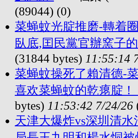
(89044) (
0)
菜蝇蚊光腚推磨-轉着圈
臥底,囯民黨官辦窯子的
(31844 bytes)
11:55:14 
菜蝇蚊操死了賴清德-
喜欢菜蝇蚊的乾瘪腚！
bytes)
11:53:42 7/24/26
天津大爆炸vs深圳清水
局長王九明和楊水恫被