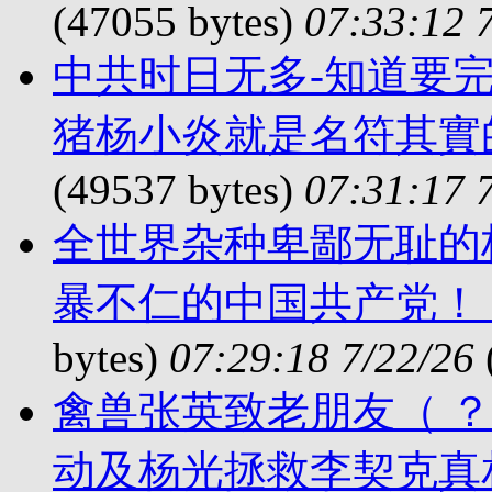
(47055 bytes)
07:33:12 
中共时日无多-知道要完
猪杨小炎就是名符其實
(49537 bytes)
07:31:17 
全世界杂种卑鄙无耻的
暴不仁的中国共产党！
bytes)
07:29:18 7/22/26
禽兽张英致老朋友（ 
动及杨光拯救李契克真