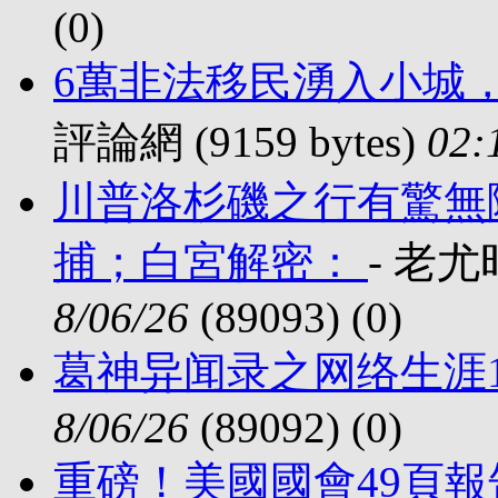
(
0)
6萬非法移民湧入小城
評論網 (9159 bytes)
02:
川普洛杉磯之行有驚無
捕；白宮解密：
- 老尤时
8/06/26
(89093) (
0)
葛神异闻录之网络生涯
8/06/26
(89092) (
0)
重磅！美國國會49頁