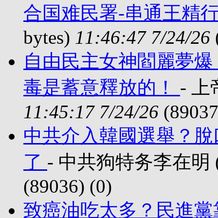
合国难民署-串通王精行
bytes)
11:46:47 7/24/26
自由民主女神閻麗夢爆
毒是蓄意釋放的！
- 上
11:45:17 7/24/26
(89037
中共介入韓國選舉？脫
了
- 中共狗特务李在明 (80
(89036) (
0)
致癌油吃太多？民進黨