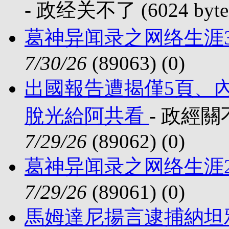
- 政经关不了 (6024 byte
葛神异闻录之网络生涯
7/30/26
(89063) (
0)
出國報告遭揭僅5頁、
脫光給阿共看
- 政經關不了
7/29/26
(89062) (
0)
葛神异闻录之网络生涯
7/29/26
(89061) (
0)
馬姆達尼揚言逮捕納坦