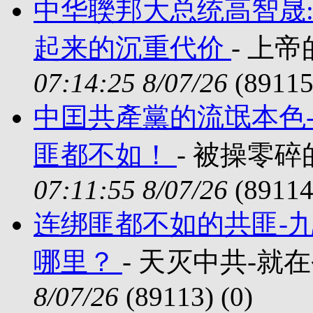
中华聫邦大总统高智晟
起来的沉重代价
- 上帝
07:14:25 8/07/26
(89115
中囯共產黨的流氓本色-
匪都不如！
- 被操零碎的扎
07:11:55 8/07/26
(89114
连绑匪都不如的共匪-
哪里？
- 天灭中共-就在今年
8/07/26
(89113) (
0)