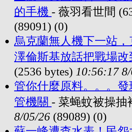
的手機
- 薇羽看世間 (637
(89091) (
0)
烏克蘭無人機下一站，
澤倫斯基放話把戰場改
(2536 bytes)
10:56:17 8
管你什麼原料。。。發
管機關
- 菜蝇蚊被操抽裆了！
8/05/26
(89089) (
0)
蘇一峰遭查水表！民怨