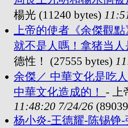
楊光 (11240 bytes)
11:5
上帝的使者《余傑觀點
就不是人嗎！拿猪当人
德性！ (27555 bytes)
11
余傑／ 中華文化是吃
中華文化造成的！
- 上
11:48:20 7/24/26
(89039
杨小炎-王德耀-陈锡铮