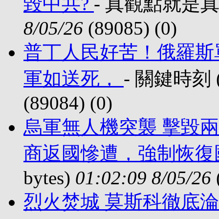
毀中共?
- 真觀點就是真觀點
8/05/26
(89085) (
0)
普丁人民好苦！俄羅斯
軍如送死，
- 關鍵時刻 (4
(89084) (
0)
烏軍無人機突襲 擊毀兩
商返國慘遭，強制恢復
bytes)
01:02:09 8/05/26
烈火焚城 莫斯科徹底