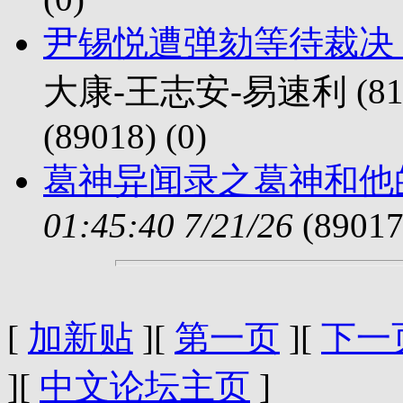
尹锡悦遭弹劾等待裁决
大康-王志安-易速利 (814 
(89018) (
0)
葛神异闻录之葛神和他
01:45:40 7/21/26
(89017
[
加新贴
][
第一页
][
下一
][
中文论坛主页
]