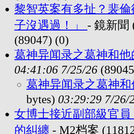
黎智英案有多扯？裴倫
子沒遇過！」
- 鏡新聞 (
(89047) (
0)
葛神异闻录之葛神和他
04:41:06 7/25/26
(89045
葛神异闻录之葛神和
bytes)
03:29:29 7/26/
女博士接近副部級官員
的糾纏
- M2档案 (11812